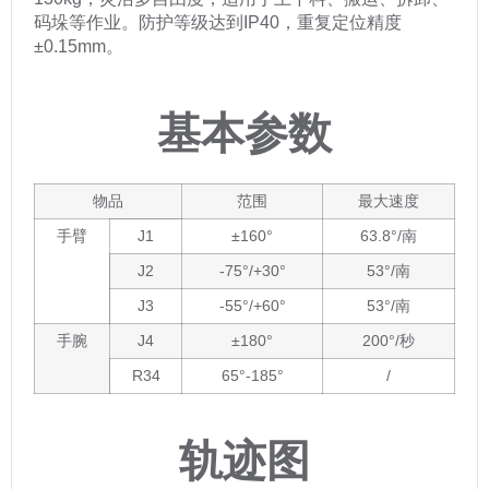
码垛等作业。防护等级达到IP40，重复定位精度
±0.15mm。
基本参数
物品
范围
最大速度
手臂
J1
±160°
63.8°/南
J2
-75°/+30°
53°/南
J3
-55°/+60°
53°/南
手腕
J4
±180°
200°/秒
R34
65°-185°
/
轨迹图